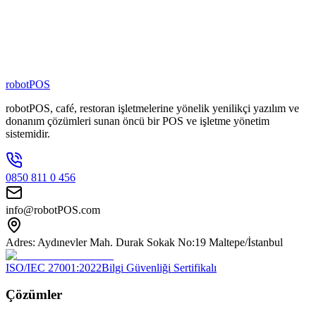
80
+
Zincir Marka
100
+
Kişilik Ekip
robotPOS
robotPOS, café, restoran işletmelerine yönelik yenilikçi yazılım ve
donanım çözümleri sunan öncü bir POS ve işletme yönetim
sistemidir.
0850 811 0 456
info@robotPOS.com
Adres: Aydınevler Mah. Durak Sokak No:19 Maltepe/İstanbul
ISO/IEC 27001:2022
Bilgi Güvenliği Sertifikalı
Çözümler