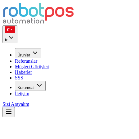
tr
Ürünler
Referanslar
Müşteri Görüşleri
Haberler
SSS
Kurumsal
İletişim
Sizi Arayalım
robotPOS Restoran POS