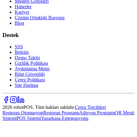
Müşteri Görüşleri
Haberler
Kariyer
Çözüm Ortaklığı Başvuru
Blog
Destek
SSS
İletişim
Demo Talebi
Gizlilik Politikası
Aydınlatma Metni
Bilgi Güvenliği
Çerez Politikası
Site Haritası
2026 robotPOS. Tüm hakları saklıdır.
Çerez Tercihleri
Restoran Otomasyon
Restoran Programı
Adisyon Programı
QR Menü
Sistemi
POS Sistemi
Yazarkasa Entegrasyonu