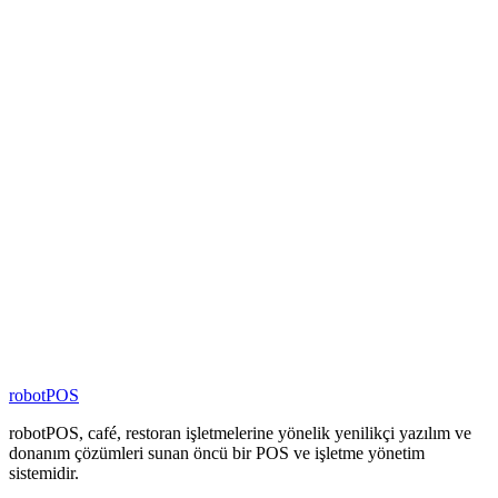
10
+
Ülkede Hizmet
%
100
Yerli Yazılım
4000
+
Şubede Aktif
80
+
Zincir Marka
100
+
Kişilik Ekip
robotPOS
robotPOS, café, restoran işletmelerine yönelik yenilikçi yazılım ve
donanım çözümleri sunan öncü bir POS ve işletme yönetim
sistemidir.