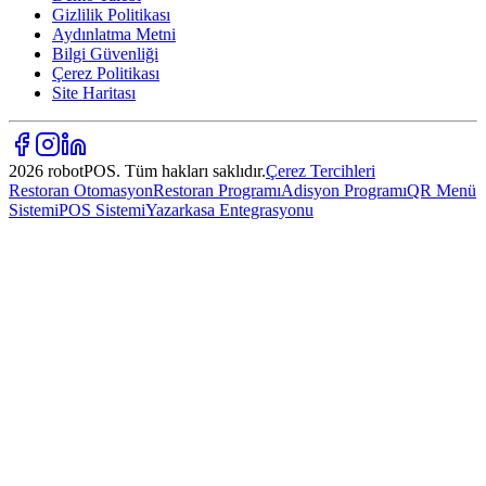
Gizlilik Politikası
Aydınlatma Metni
Bilgi Güvenliği
Çerez Politikası
Site Haritası
2026 robotPOS. Tüm hakları saklıdır.
Çerez Tercihleri
Restoran Otomasyon
Restoran Programı
Adisyon Programı
QR Menü
Sistemi
POS Sistemi
Yazarkasa Entegrasyonu