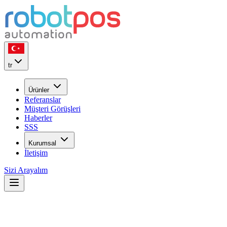
tr
Ürünler
Referanslar
Müşteri Görüşleri
Haberler
SSS
Kurumsal
İletişim
Sizi Arayalım
22
YIL
ilk günkü heyecan ile...