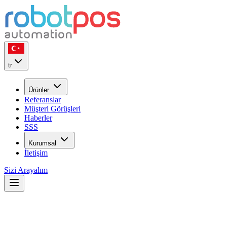
tr
Ürünler
Referanslar
Müşteri Görüşleri
Haberler
SSS
Kurumsal
İletişim
Sizi Arayalım