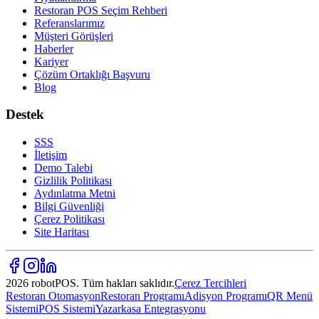
Restoran POS Seçim Rehberi
Referanslarımız
Müşteri Görüşleri
Haberler
Kariyer
Çözüm Ortaklığı Başvuru
Blog
Destek
SSS
İletişim
Demo Talebi
Gizlilik Politikası
Aydınlatma Metni
Bilgi Güvenliği
Çerez Politikası
Site Haritası
2026 robotPOS. Tüm hakları saklıdır.
Çerez Tercihleri
Restoran Otomasyon
Restoran Programı
Adisyon Programı
QR Menü
Sistemi
POS Sistemi
Yazarkasa Entegrasyonu