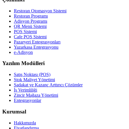
Restoran Otomasyon Sistemi
Restoran Programı
Adisyon Programı
QR Menü Sistemi
POS Sistemi
Cafe POS Sistemi
Pazaryeri Entegrasyonları
Yazarkasa Entegrasyonu
e-Adisyon
Yazılım Modülleri
Satış Noktası (POS)
Stok Maliyet Yönetimi
Sadakat ve Kazanç Arttırıcı Çözümler
İş Verimliliği
Zincir Mağaza Yönetimi
Entegrasyonlar
Kurumsal
Hakkımızda
Fiyatlandırma