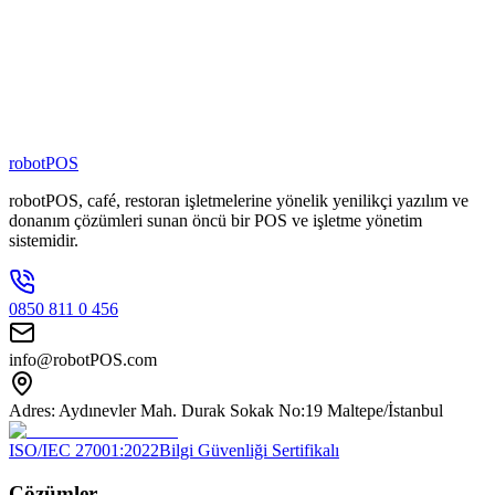
Şubede Aktif
80
+
Zincir Marka
100
+
Kişilik Ekip
robotPOS
robotPOS, café, restoran işletmelerine yönelik yenilikçi yazılım ve
donanım çözümleri sunan öncü bir POS ve işletme yönetim
sistemidir.
0850 811 0 456
info@robotPOS.com
Adres: Aydınevler Mah. Durak Sokak No:19 Maltepe/İstanbul
ISO/IEC 27001:2022
Bilgi Güvenliği Sertifikalı
Çözümler