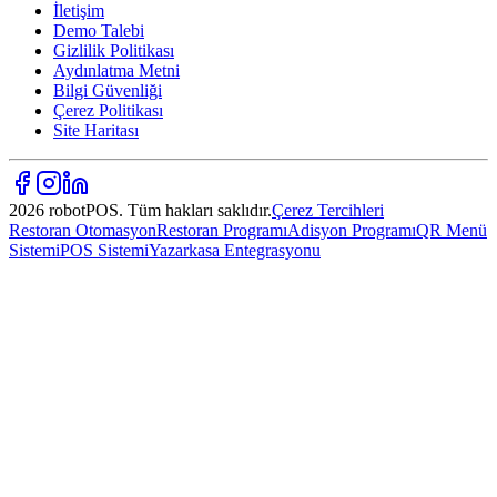
İletişim
Demo Talebi
Gizlilik Politikası
Aydınlatma Metni
Bilgi Güvenliği
Çerez Politikası
Site Haritası
2026 robotPOS. Tüm hakları saklıdır.
Çerez Tercihleri
Restoran Otomasyon
Restoran Programı
Adisyon Programı
QR Menü
Sistemi
POS Sistemi
Yazarkasa Entegrasyonu