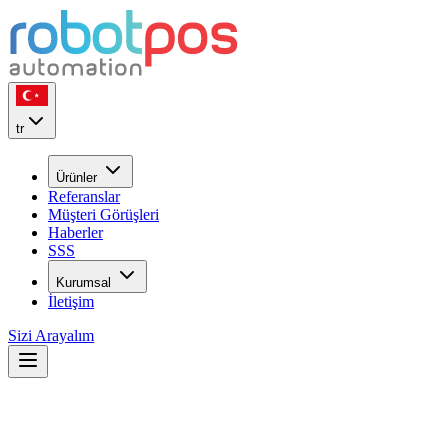
tr
Ürünler
Referanslar
Müşteri Görüşleri
Haberler
SSS
Kurumsal
İletişim
Sizi Arayalım