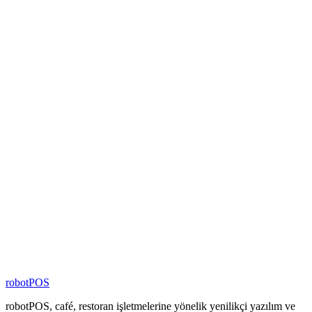
10
+
Ülkede Hizmet
%
100
Yerli Yazılım
4000
+
Şubede Aktif
80
+
Zincir Marka
100
+
Kişilik Ekip
robotPOS
robotPOS, café, restoran işletmelerine yönelik yenilikçi yazılım ve