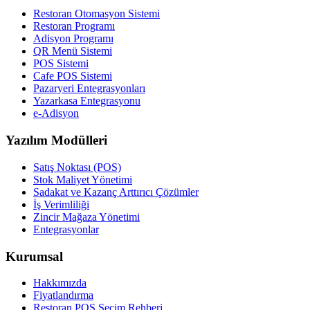
Restoran Otomasyon Sistemi
Restoran Programı
Adisyon Programı
QR Menü Sistemi
POS Sistemi
Cafe POS Sistemi
Pazaryeri Entegrasyonları
Yazarkasa Entegrasyonu
e-Adisyon
Yazılım Modülleri
Satış Noktası (POS)
Stok Maliyet Yönetimi
Sadakat ve Kazanç Arttırıcı Çözümler
İş Verimliliği
Zincir Mağaza Yönetimi
Entegrasyonlar
Kurumsal
Hakkımızda
Fiyatlandırma
Restoran POS Seçim Rehberi