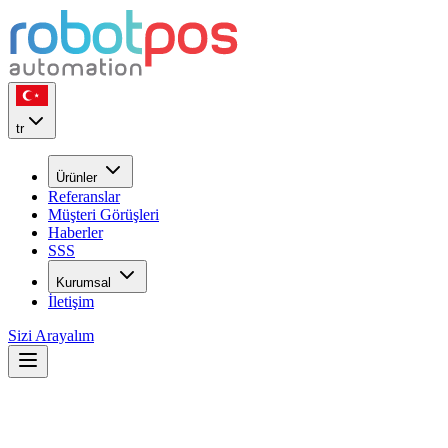
tr
Ürünler
Referanslar
Müşteri Görüşleri
Haberler
SSS
Kurumsal
İletişim
Sizi Arayalım
22
YIL
ilk günkü heyecan ile...