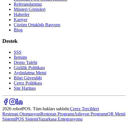
Referanslarımız
Müşteri Görüşleri
Haberler
Kariyer
Çözüm Ortaklığı Başvuru
Blog
Destek
SSS
İletişim
Demo Talebi
Gizlilik Politikası
Aydınlatma Metni
Bilgi Güvenliği
Çerez Politikası
Site Haritası
2026 robotPOS. Tüm hakları saklıdır.
Çerez Tercihleri
Restoran Otomasyon
Restoran Programı
Adisyon Programı
QR Menü
Sistemi
POS Sistemi
Yazarkasa Entegrasyonu