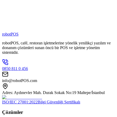
80
+
Zincir Marka
100
+
Kişilik Ekip
robotPOS
robotPOS, café, restoran işletmelerine yönelik yenilikçi yazılım ve
donanım çözümleri sunan öncü bir POS ve işletme yönetim
sistemidir.
0850 811 0 456
info@robotPOS.com
Adres: Aydınevler Mah. Durak Sokak No:19 Maltepe/İstanbul
ISO/IEC 27001:2022
Bilgi Güvenliği Sertifikalı
Çözümler