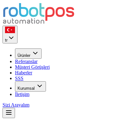
tr
Ürünler
Referanslar
Müşteri Görüşleri
Haberler
SSS
Kurumsal
İletişim
Sizi Arayalım
Cloud POS vs Yerel POS vs