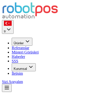
tr
Ürünler
Referanslar
Müşteri Görüşleri
Haberler
SSS
Kurumsal
İletişim
Sizi Arayalım
e-Adisyon Geçişi 2026: