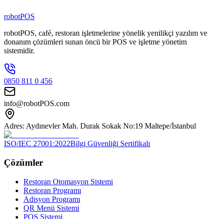
100
+
Kişilik Ekip
robotPOS
robotPOS, café, restoran işletmelerine yönelik yenilikçi yazılım ve
donanım çözümleri sunan öncü bir POS ve işletme yönetim
sistemidir.
0850 811 0 456
info@robotPOS.com
Adres: Aydınevler Mah. Durak Sokak No:19 Maltepe/İstanbul
ISO/IEC 27001:2022
Bilgi Güvenliği Sertifikalı
Çözümler
Restoran Otomasyon Sistemi
Restoran Programı
Adisyon Programı
QR Menü Sistemi
POS Sistemi