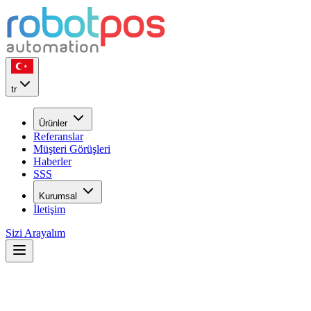
tr
Ürünler
Referanslar
Müşteri Görüşleri
Haberler
SSS
Kurumsal
İletişim
Sizi Arayalım