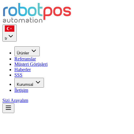
tr
Ürünler
Referanslar
Müşteri Görüşleri
Haberler
SSS
Kurumsal
İletişim
Sizi Arayalım