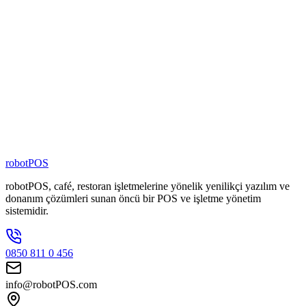
%
100
Yerli Yazılım
4000
+
Şubede Aktif
80
+
Zincir Marka
100
+
Kişilik Ekip
robotPOS
robotPOS, café, restoran işletmelerine yönelik yenilikçi yazılım ve
donanım çözümleri sunan öncü bir POS ve işletme yönetim
sistemidir.
0850 811 0 456
info@robotPOS.com