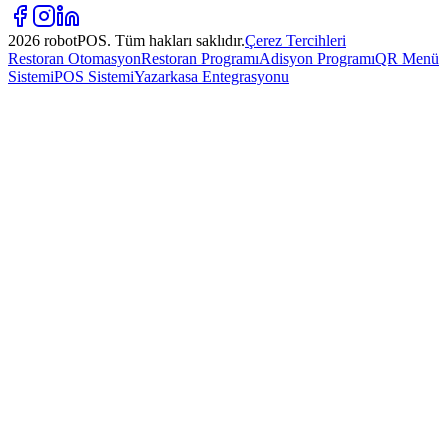
2026 robotPOS. Tüm hakları saklıdır.
Çerez Tercihleri
Restoran Otomasyon
Restoran Programı
Adisyon Programı
QR Menü
Sistemi
POS Sistemi
Yazarkasa Entegrasyonu