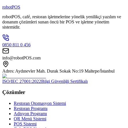
Kişilik Ekip
robotPOS
robotPOS, café, restoran işletmelerine yönelik yenilikçi yazılım ve
donanım çözümleri sunan öncü bir POS ve işletme yönetim
sistemidir.
0850 811 0 456
info@robotPOS.com
Adres: Aydınevler Mah. Durak Sokak No:19 Maltepe/İstanbul
ISO/IEC 27001:2022
Bilgi Güvenliği Sertifikalı
Çözümler
Restoran Otomasyon Sistemi
Restoran Programı
Adisyon Programı
QR Menü Sistemi
POS Sistemi