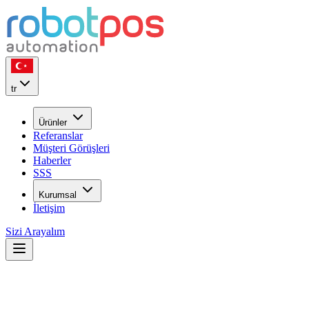
tr
Ürünler
Referanslar
Müşteri Görüşleri
Haberler
SSS
Kurumsal
İletişim
Sizi Arayalım