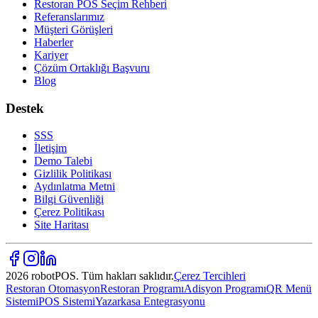
Restoran POS Seçim Rehberi
Referanslarımız
Müşteri Görüşleri
Haberler
Kariyer
Çözüm Ortaklığı Başvuru
Blog
Destek
SSS
İletişim
Demo Talebi
Gizlilik Politikası
Aydınlatma Metni
Bilgi Güvenliği
Çerez Politikası
Site Haritası
2026 robotPOS. Tüm hakları saklıdır.
Çerez Tercihleri
Restoran Otomasyon
Restoran Programı
Adisyon Programı
QR Menü
Sistemi
POS Sistemi
Yazarkasa Entegrasyonu