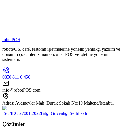
80
+
Zincir Marka
100
+
Kişilik Ekip
robotPOS
robotPOS, café, restoran işletmelerine yönelik yenilikçi yazılım ve
donanım çözümleri sunan öncü bir POS ve işletme yönetim
sistemidir.
0850 811 0 456
info@robotPOS.com
Adres: Aydınevler Mah. Durak Sokak No:19 Maltepe/İstanbul
ISO/IEC 27001:2022
Bilgi Güvenliği Sertifikalı
Çözümler