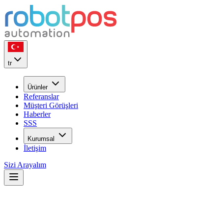
tr
Ürünler
Referanslar
Müşteri Görüşleri
Haberler
SSS
Kurumsal
İletişim
Sizi Arayalım
Neden
robotPOS
?