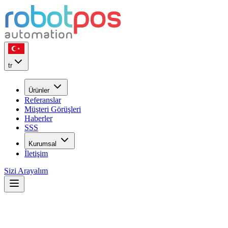
tr
Ürünler
Referanslar
Müşteri Görüşleri
Haberler
SSS
Kurumsal
İletişim
Sizi Arayalım
Restoran POS Sistemi Nedir?