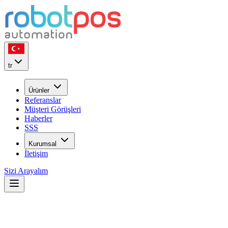
tr
Ürünler
Referanslar
Müşteri Görüşleri
Haberler
SSS
Kurumsal
İletişim
Sizi Arayalım
Restoran Açarken Hangi