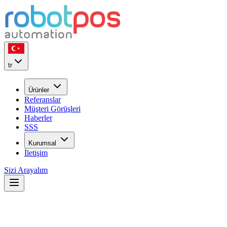
tr
Ürünler
Referanslar
Müşteri Görüşleri
Haberler
SSS
Kurumsal
İletişim
Sizi Arayalım
Cafe Açarken Hangi