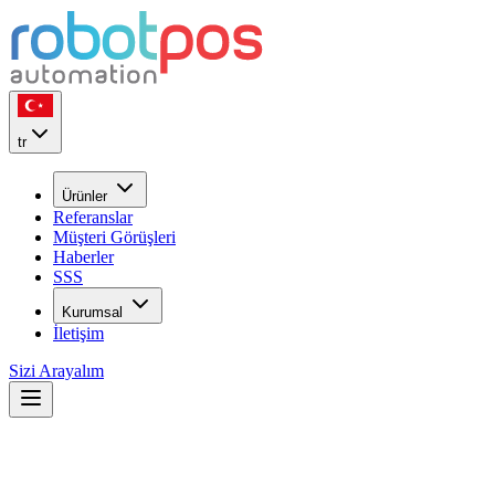
tr
Ürünler
Referanslar
Müşteri Görüşleri
Haberler
SSS
Kurumsal
İletişim
Sizi Arayalım
AVM Food Court ve Havaalanı