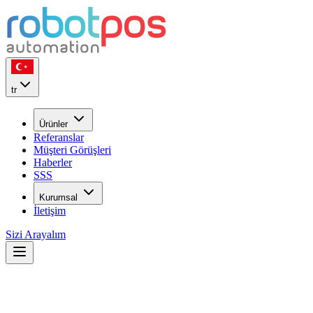
tr
Ürünler
Referanslar
Müşteri Görüşleri
Haberler
SSS
Kurumsal
İletişim
Sizi Arayalım
22
YIL
ilk günkü heyecan ile...