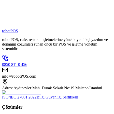
80
+
Zincir Marka
100
+
Kişilik Ekip
robotPOS
robotPOS, café, restoran işletmelerine yönelik yenilikçi yazılım ve
donanım çözümleri sunan öncü bir POS ve işletme yönetim
sistemidir.
0850 811 0 456
info@robotPOS.com
Adres: Aydınevler Mah. Durak Sokak No:19 Maltepe/İstanbul
ISO/IEC 27001:2022
Bilgi Güvenliği Sertifikalı
Çözümler