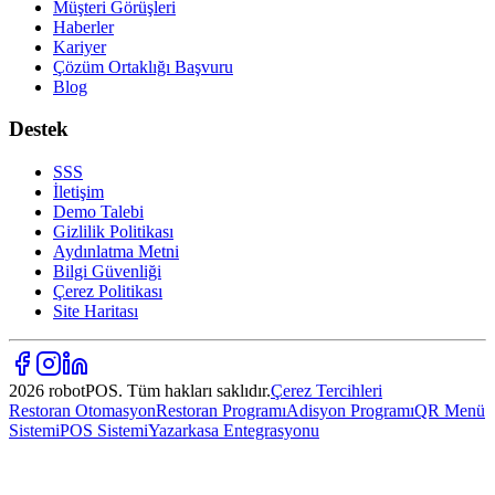
Müşteri Görüşleri
Haberler
Kariyer
Çözüm Ortaklığı Başvuru
Blog
Destek
SSS
İletişim
Demo Talebi
Gizlilik Politikası
Aydınlatma Metni
Bilgi Güvenliği
Çerez Politikası
Site Haritası
2026 robotPOS. Tüm hakları saklıdır.
Çerez Tercihleri
Restoran Otomasyon
Restoran Programı
Adisyon Programı
QR Menü
Sistemi
POS Sistemi
Yazarkasa Entegrasyonu