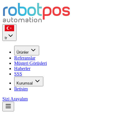
tr
Ürünler
Referanslar
Müşteri Görüşleri
Haberler
SSS
Kurumsal
İletişim
Sizi Arayalım
Neden
robotPOS
?