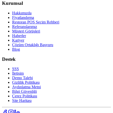
Kurumsal
Hakkımızda
Fiyatlandırma
Restoran POS Seçim Rehberi
Referanslarımız
Müşteri Görüşleri
Haberler
Kariyer
Çözüm Ortaklığı Başvuru
Blog
Destek
SSS
İletişim
Demo Talebi
Gizlilik Politikası
Aydınlatma Metni
Bilgi Güvenliği
Çerez Politikası
Site Haritası