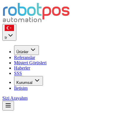
tr
Ürünler
Referanslar
Müşteri Görüşleri
Haberler
SSS
Kurumsal
İletişim
Sizi Arayalım