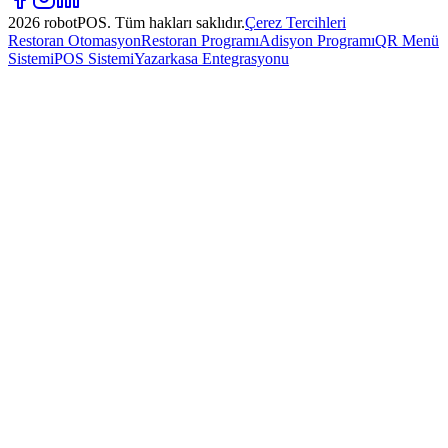
2026 robotPOS. Tüm hakları saklıdır.
Çerez Tercihleri
Restoran Otomasyon
Restoran Programı
Adisyon Programı
QR Menü
Sistemi
POS Sistemi
Yazarkasa Entegrasyonu