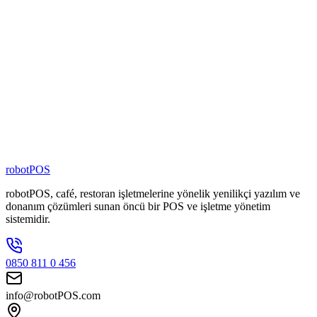
%
100
Yerli Yazılım
4000
+
Şubede Aktif
80
+
Zincir Marka
100
+
Kişilik Ekip
robotPOS
robotPOS, café, restoran işletmelerine yönelik yenilikçi yazılım ve
donanım çözümleri sunan öncü bir POS ve işletme yönetim
sistemidir.
0850 811 0 456
info@robotPOS.com