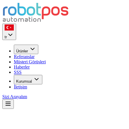
tr
Ürünler
Referanslar
Müşteri Görüşleri
Haberler
SSS
Kurumsal
İletişim
Sizi Arayalım