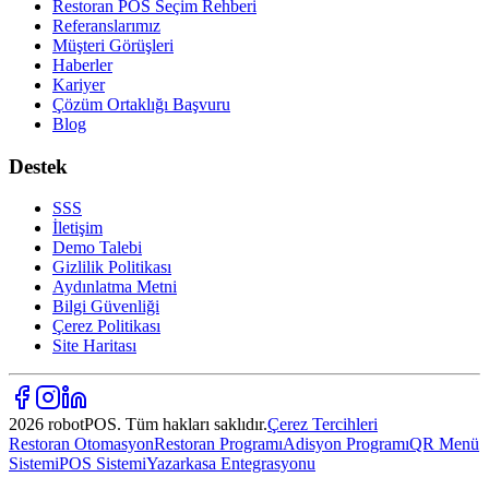
Restoran POS Seçim Rehberi
Referanslarımız
Müşteri Görüşleri
Haberler
Kariyer
Çözüm Ortaklığı Başvuru
Blog
Destek
SSS
İletişim
Demo Talebi
Gizlilik Politikası
Aydınlatma Metni
Bilgi Güvenliği
Çerez Politikası
Site Haritası
2026 robotPOS. Tüm hakları saklıdır.
Çerez Tercihleri
Restoran Otomasyon
Restoran Programı
Adisyon Programı
QR Menü
Sistemi
POS Sistemi
Yazarkasa Entegrasyonu