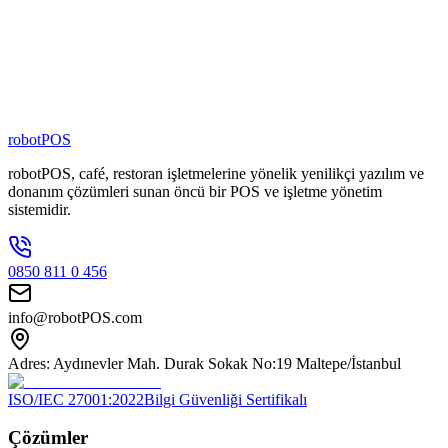
80
+
Zincir Marka
100
+
Kişilik Ekip
robotPOS
robotPOS, café, restoran işletmelerine yönelik yenilikçi yazılım ve
donanım çözümleri sunan öncü bir POS ve işletme yönetim
sistemidir.
0850 811 0 456
info@robotPOS.com
Adres: Aydınevler Mah. Durak Sokak No:19 Maltepe/İstanbul
ISO/IEC 27001:2022
Bilgi Güvenliği Sertifikalı
Çözümler