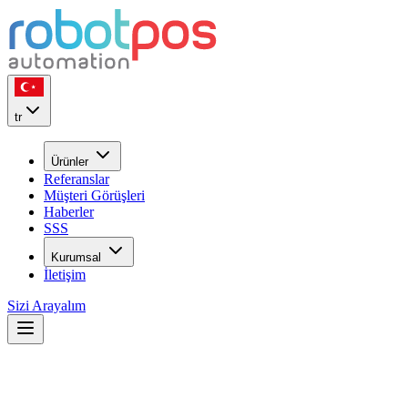
tr
Ürünler
Referanslar
Müşteri Görüşleri
Haberler
SSS
Kurumsal
İletişim
Sizi Arayalım
Neden
robotPOS
?