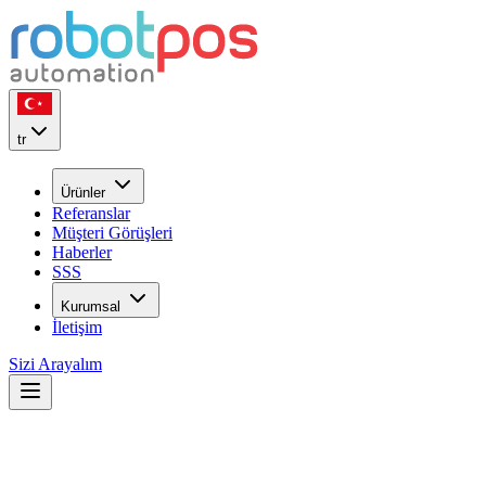
tr
Ürünler
Referanslar
Müşteri Görüşleri
Haberler
SSS
Kurumsal
İletişim
Sizi Arayalım
Referanslarımız