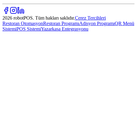
2026 robotPOS. Tüm hakları saklıdır.
Çerez Tercihleri
Restoran Otomasyon
Restoran Programı
Adisyon Programı
QR Menü
Sistemi
POS Sistemi
Yazarkasa Entegrasyonu