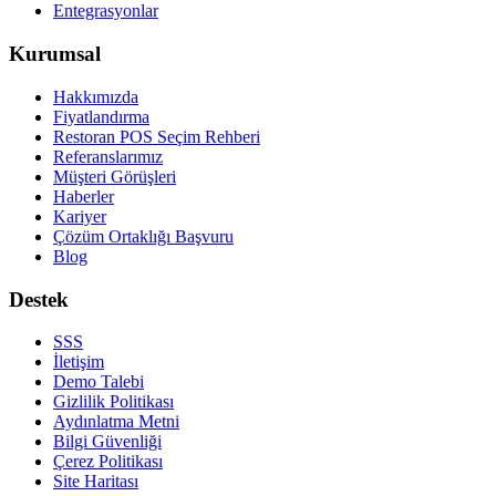
Entegrasyonlar
Kurumsal
Hakkımızda
Fiyatlandırma
Restoran POS Seçim Rehberi
Referanslarımız
Müşteri Görüşleri
Haberler
Kariyer
Çözüm Ortaklığı Başvuru
Blog
Destek
SSS
İletişim
Demo Talebi
Gizlilik Politikası
Aydınlatma Metni
Bilgi Güvenliği
Çerez Politikası
Site Haritası