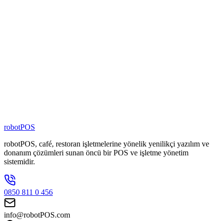
%
100
Yerli Yazılım
4000
+
Şubede Aktif
80
+
Zincir Marka
100
+
Kişilik Ekip
robotPOS
robotPOS, café, restoran işletmelerine yönelik yenilikçi yazılım ve
donanım çözümleri sunan öncü bir POS ve işletme yönetim
sistemidir.
0850 811 0 456
info@robotPOS.com