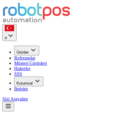
tr
Ürünler
Referanslar
Müşteri Görüşleri
Haberler
SSS
Kurumsal
İletişim
Sizi Arayalım
22
YIL
ilk günkü heyecan ile...