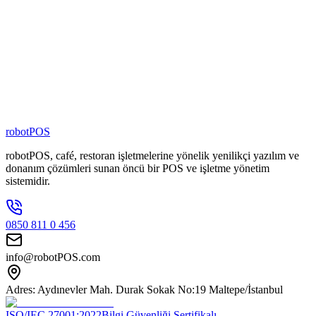
4000
+
Şubede Aktif
80
+
Zincir Marka
100
+
Kişilik Ekip
robotPOS
robotPOS, café, restoran işletmelerine yönelik yenilikçi yazılım ve
donanım çözümleri sunan öncü bir POS ve işletme yönetim
sistemidir.
0850 811 0 456
info@robotPOS.com
Adres: Aydınevler Mah. Durak Sokak No:19 Maltepe/İstanbul
ISO/IEC 27001:2022
Bilgi Güvenliği Sertifikalı