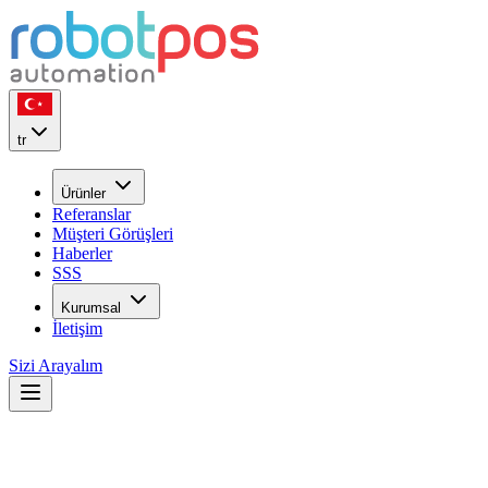
tr
Ürünler
Referanslar
Müşteri Görüşleri
Haberler
SSS
Kurumsal
İletişim
Sizi Arayalım