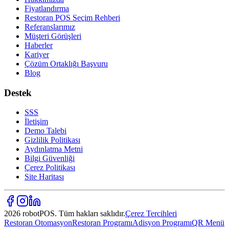
Fiyatlandırma
Restoran POS Seçim Rehberi
Referanslarımız
Müşteri Görüşleri
Haberler
Kariyer
Çözüm Ortaklığı Başvuru
Blog
Destek
SSS
İletişim
Demo Talebi
Gizlilik Politikası
Aydınlatma Metni
Bilgi Güvenliği
Çerez Politikası
Site Haritası
2026 robotPOS. Tüm hakları saklıdır.
Çerez Tercihleri
Restoran Otomasyon
Restoran Programı
Adisyon Programı
QR Menü