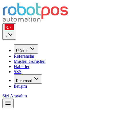
tr
Ürünler
Referanslar
Müşteri Görüşleri
Haberler
SSS
Kurumsal
İletişim
Sizi Arayalım
Referanslarımız