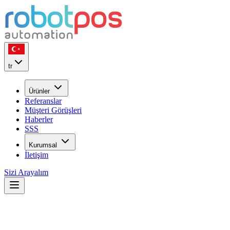
tr
Ürünler
Referanslar
Müşteri Görüşleri
Haberler
SSS
Kurumsal
İletişim
Sizi Arayalım