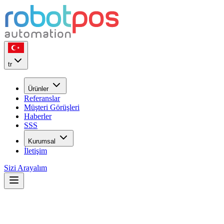
tr
Ürünler
Referanslar
Müşteri Görüşleri
Haberler
SSS
Kurumsal
İletişim
Sizi Arayalım
Restoranda Yazarkasa (ÖKC)