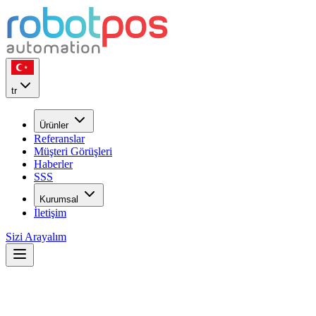
tr
Ürünler
Referanslar
Müşteri Görüşleri
Haberler
SSS
Kurumsal
İletişim
Sizi Arayalım
Restoran Yönetiminde Ödeme