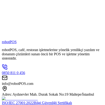
4000
+
Şubede Aktif
80
+
Zincir Marka
100
+
Kişilik Ekip
robotPOS
robotPOS, café, restoran işletmelerine yönelik yenilikçi yazılım ve
donanım çözümleri sunan öncü bir POS ve işletme yönetim
sistemidir.
0850 811 0 456
info@robotPOS.com
Adres: Aydınevler Mah. Durak Sokak No:19 Maltepe/İstanbul
ISO/IEC 27001:2022
Bilgi Güvenliği Sertifikalı