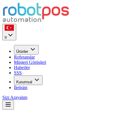
tr
Ürünler
Referanslar
Müşteri Görüşleri
Haberler
SSS
Kurumsal
İletişim
Sizi Arayalım
Merkezi Mutfak ve Üretim