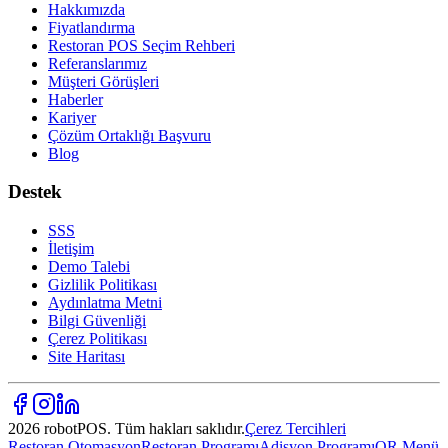
Hakkımızda
Fiyatlandırma
Restoran POS Seçim Rehberi
Referanslarımız
Müşteri Görüşleri
Haberler
Kariyer
Çözüm Ortaklığı Başvuru
Blog
Destek
SSS
İletişim
Demo Talebi
Gizlilik Politikası
Aydınlatma Metni
Bilgi Güvenliği
Çerez Politikası
Site Haritası
2026 robotPOS. Tüm hakları saklıdır.
Çerez Tercihleri
Restoran Otomasyon
Restoran Programı
Adisyon Programı
QR Menü