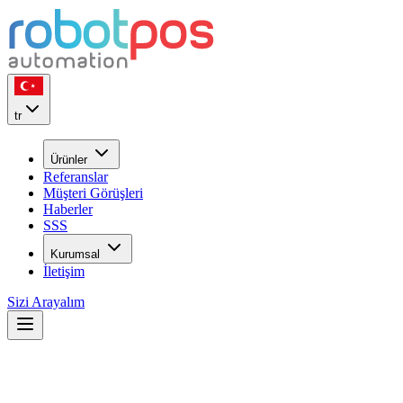
tr
Ürünler
Referanslar
Müşteri Görüşleri
Haberler
SSS
Kurumsal
İletişim
Sizi Arayalım
Cloud POS vs Yerel POS vs