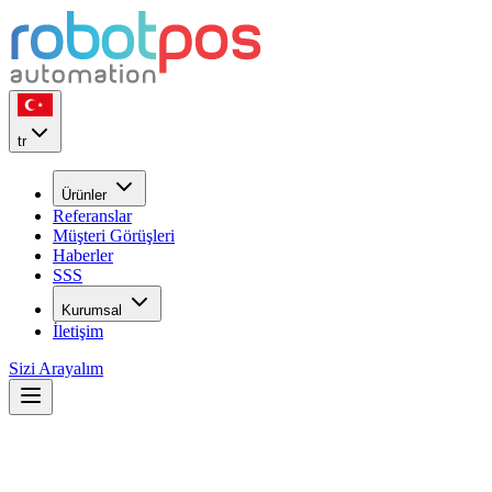
tr
Ürünler
Referanslar
Müşteri Görüşleri
Haberler
SSS
Kurumsal
İletişim
Sizi Arayalım
22
YIL
ilk günkü heyecan ile...