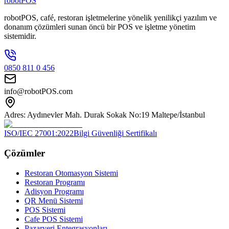
robotPOS
robotPOS, café, restoran işletmelerine yönelik yenilikçi yazılım ve
donanım çözümleri sunan öncü bir POS ve işletme yönetim
sistemidir.
0850 811 0 456
info@robotPOS.com
Adres: Aydınevler Mah. Durak Sokak No:19 Maltepe/İstanbul
ISO/IEC 27001:2022
Bilgi Güvenliği Sertifikalı
Çözümler
Restoran Otomasyon Sistemi
Restoran Programı
Adisyon Programı
QR Menü Sistemi
POS Sistemi
Cafe POS Sistemi
Pazaryeri Entegrasyonları