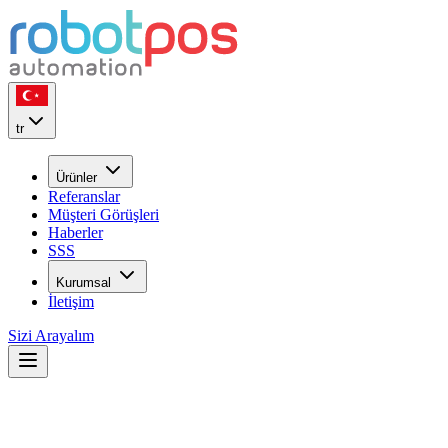
tr
Ürünler
Referanslar
Müşteri Görüşleri
Haberler
SSS
Kurumsal
İletişim
Sizi Arayalım
22
YIL
ilk günkü heyecan ile...