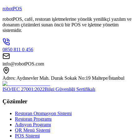
Kişilik Ekip
robotPOS
robotPOS, café, restoran işletmelerine yönelik yenilikçi yazılım ve
donanım çözümleri sunan öncü bir POS ve işletme yönetim
sistemidir.
0850 811 0 456
info@robotPOS.com
Adres: Aydınevler Mah. Durak Sokak No:19 Maltepe/İstanbul
ISO/IEC 27001:2022
Bilgi Güvenliği Sertifikalı
Çözümler
Restoran Otomasyon Sistemi
Restoran Programı
Adisyon Programı
QR Menü Sistemi
POS Sistemi