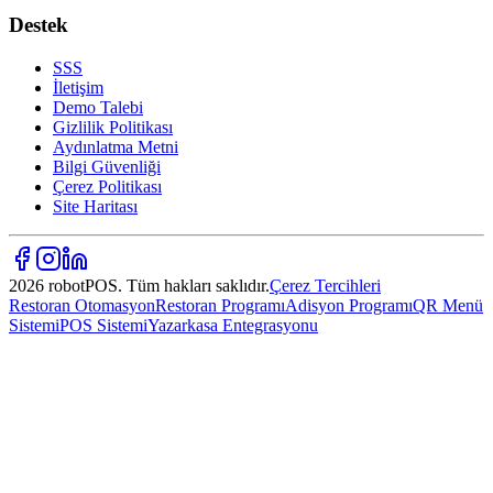
Destek
SSS
İletişim
Demo Talebi
Gizlilik Politikası
Aydınlatma Metni
Bilgi Güvenliği
Çerez Politikası
Site Haritası
2026 robotPOS. Tüm hakları saklıdır.
Çerez Tercihleri
Restoran Otomasyon
Restoran Programı
Adisyon Programı
QR Menü
Sistemi
POS Sistemi
Yazarkasa Entegrasyonu