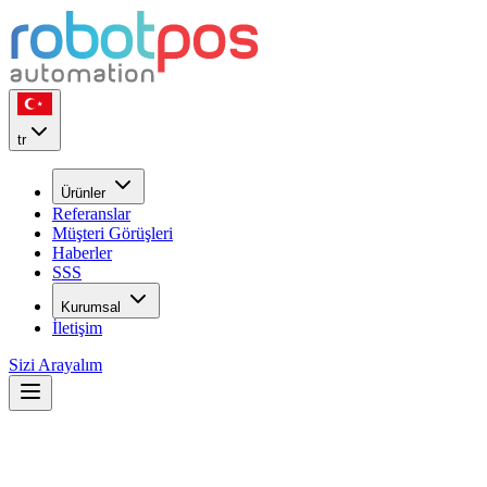
tr
Ürünler
Referanslar
Müşteri Görüşleri
Haberler
SSS
Kurumsal
İletişim
Sizi Arayalım
Sık Sorulan Sorular