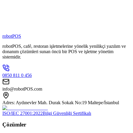
80
+
Zincir Marka
100
+
Kişilik Ekip
robotPOS
robotPOS, café, restoran işletmelerine yönelik yenilikçi yazılım ve
donanım çözümleri sunan öncü bir POS ve işletme yönetim
sistemidir.
0850 811 0 456
info@robotPOS.com
Adres: Aydınevler Mah. Durak Sokak No:19 Maltepe/İstanbul
ISO/IEC 27001:2022
Bilgi Güvenliği Sertifikalı
Çözümler