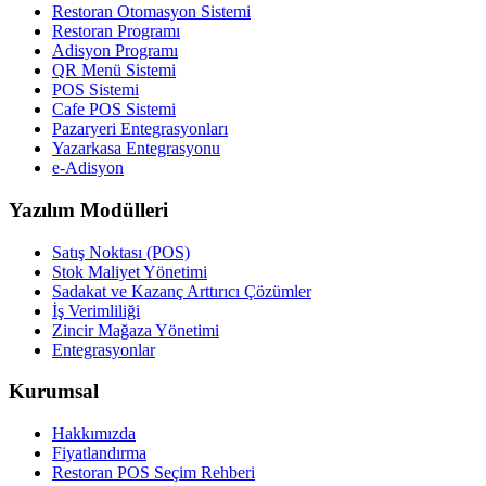
Restoran Otomasyon Sistemi
Restoran Programı
Adisyon Programı
QR Menü Sistemi
POS Sistemi
Cafe POS Sistemi
Pazaryeri Entegrasyonları
Yazarkasa Entegrasyonu
e-Adisyon
Yazılım Modülleri
Satış Noktası (POS)
Stok Maliyet Yönetimi
Sadakat ve Kazanç Arttırıcı Çözümler
İş Verimliliği
Zincir Mağaza Yönetimi
Entegrasyonlar
Kurumsal
Hakkımızda
Fiyatlandırma
Restoran POS Seçim Rehberi