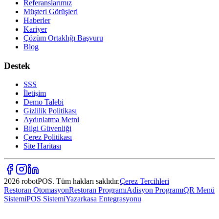
Referanslarımız
Müşteri Görüşleri
Haberler
Kariyer
Çözüm Ortaklığı Başvuru
Blog
Destek
SSS
İletişim
Demo Talebi
Gizlilik Politikası
Aydınlatma Metni
Bilgi Güvenliği
Çerez Politikası
Site Haritası
2026 robotPOS. Tüm hakları saklıdır.
Çerez Tercihleri
Restoran Otomasyon
Restoran Programı
Adisyon Programı
QR Menü
Sistemi
POS Sistemi
Yazarkasa Entegrasyonu