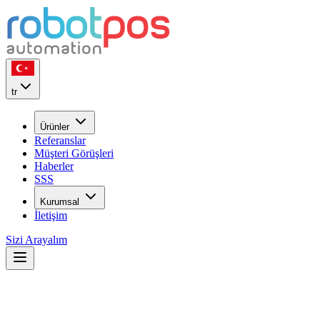
tr
Ürünler
Referanslar
Müşteri Görüşleri
Haberler
SSS
Kurumsal
İletişim
Sizi Arayalım
22
YIL
ilk günkü heyecan ile...