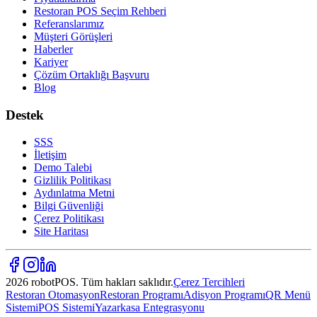
Restoran POS Seçim Rehberi
Referanslarımız
Müşteri Görüşleri
Haberler
Kariyer
Çözüm Ortaklığı Başvuru
Blog
Destek
SSS
İletişim
Demo Talebi
Gizlilik Politikası
Aydınlatma Metni
Bilgi Güvenliği
Çerez Politikası
Site Haritası
2026 robotPOS. Tüm hakları saklıdır.
Çerez Tercihleri
Restoran Otomasyon
Restoran Programı
Adisyon Programı
QR Menü
Sistemi
POS Sistemi
Yazarkasa Entegrasyonu