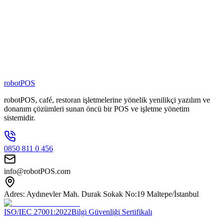
4000
+
Şubede Aktif
80
+
Zincir Marka
100
+
Kişilik Ekip
robotPOS
robotPOS, café, restoran işletmelerine yönelik yenilikçi yazılım ve
donanım çözümleri sunan öncü bir POS ve işletme yönetim
sistemidir.
0850 811 0 456
info@robotPOS.com
Adres: Aydınevler Mah. Durak Sokak No:19 Maltepe/İstanbul
ISO/IEC 27001:2022
Bilgi Güvenliği Sertifikalı