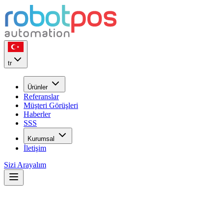
tr
Ürünler
Referanslar
Müşteri Görüşleri
Haberler
SSS
Kurumsal
İletişim
Sizi Arayalım