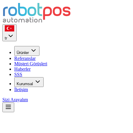
tr
Ürünler
Referanslar
Müşteri Görüşleri
Haberler
SSS
Kurumsal
İletişim
Sizi Arayalım
Restoran Yönetimi Makaleleri